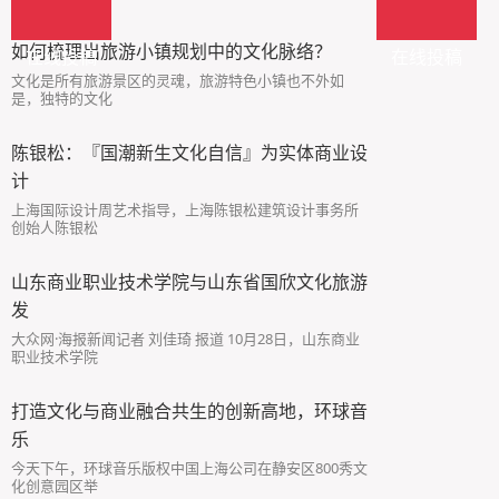
如何梳理出旅游小镇规划中的文化脉络？
在线投稿
在线投稿
文化是所有旅游景区的灵魂，旅游特色小镇也不外如
是，独特的文化
陈银松：『国潮新生文化自信』为实体商业设
计
上海国际设计周艺术指导，上海陈银松建筑设计事务所
创始人陈银松
山东商业职业技术学院与山东省国欣文化旅游
发
大众网·海报新闻记者 刘佳琦 报道 10月28日，山东商业
职业技术学院
打造文化与商业融合共生的创新高地，环球音
乐
今天下午，环球音乐版权中国上海公司在静安区800秀文
化创意园区举