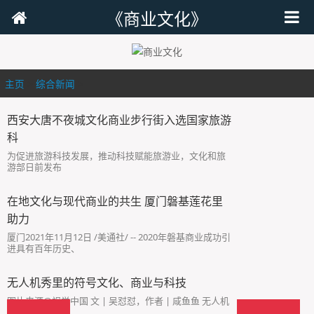
《商业文化》
主页
>
综合新闻
>
西安大唐不夜城文化商业步行街入选国家旅游
科
为促进旅游科技发展，推动科技赋能旅游业，文化和旅
游部日前发布
在地文化与现代商业的共生 厦门磐基莲花里
助力
厦门2021年11月12日 /美通社/ -- 2020年磐基商业成功引
进具有百年历史、
无人机秀里的符号文化、商业与科技
图片来源@视觉中国 文 | 吴怼怼，作者 | 咸鱼鱼 无人机
表演秀正在变